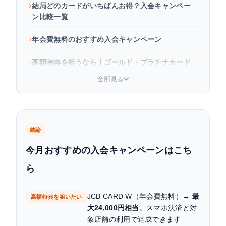
結局どのカードがいちばんお得？入会キャンペー
ン比較一覧
年会費無料のおすすめ入会キャンペーン
高額特典を狙うなら｜ゴールド・プラチナカード
の入会キャンペーン
全部見る
自分に合ったクレジットカードキャンペーンの選
び方
クレジットカード入会キャンペーンを受け取ると
結論
きの注意点
今月おすすめの入会キャンペーンはこち
よくある質問
ら
まとめ
JCB CARD W（年会費無料）→
最
高額特典を狙いたい
大24,000円相当
。スマホ決済と対
象店舗の利用で達成できます