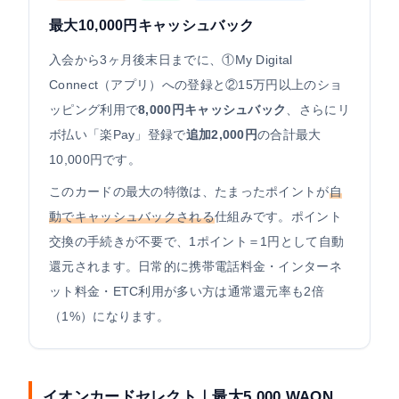
最大10,000円キャッシュバック
入会から3ヶ月後末日までに、①My Digital
Connect（アプリ）への登録と②15万円以上のショ
ッピング利用で
8,000円キャッシュバック
、さらにリ
ボ払い「楽Pay」登録で
追加2,000円
の合計最大
10,000円です。
このカードの最大の特徴は、たまったポイントが
自
動でキャッシュバックされる
仕組みです。ポイント
交換の手続きが不要で、1ポイント＝1円として自動
還元されます。日常的に携帯電話料金・インターネ
ット料金・ETC利用が多い方は通常還元率も2倍
（1%）になります。
イオンカードセレクト｜最大5,000 WAON