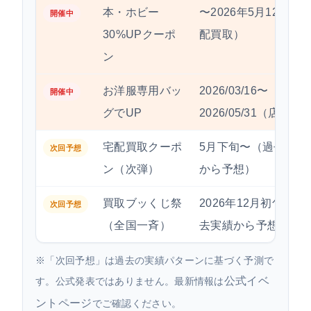
本・ホビー
〜2026年5月12日（
開催中
30%UPクーポ
配買取）
ン
お洋服専用バッ
2026/03/16〜
開催中
グでUP
2026/05/31（店舗）
宅配買取クーポ
5月下旬〜（過去実績
次回予想
ン（次弾）
から予想）
買取ブッくじ祭
2026年12月初旬（過
次回予想
（全国一斉）
去実績から予想）
※「次回予想」は過去の実績パターンに基づく予測で
公式イベ
す。公式発表ではありません。最新情報は
ントページ
でご確認ください。