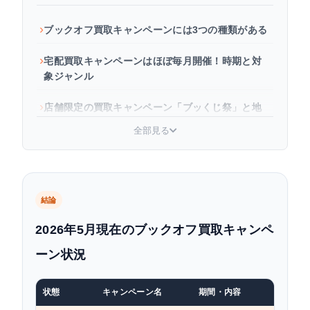
ブックオフ買取キャンペーンには3つの種類がある
宅配買取キャンペーンはほぼ毎月開催！時期と対
象ジャンル
店舗限定の買取キャンペーン「ブッくじ祭」と地
域限定UP
全部見る
ブックオフのキャンペーン情報をいち早く入手す
る方法
キャンペーン以外でも買取額を上げるコツ
結論
2026年5月現在のブックオフ買取キャンペ
よくある質問
ーン状況
まとめ
状態
キャンペーン名
期間・内容