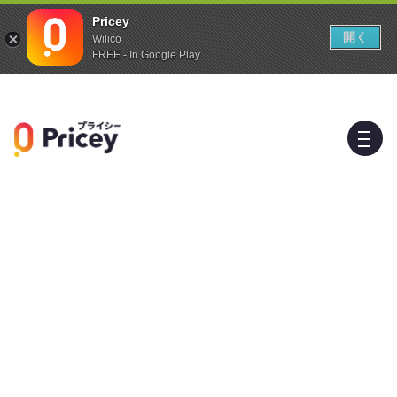
Pricey
開く
Wilico
FREE - In Google Play